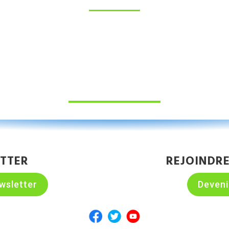
TTER
REJOINDR
Deven
wsletter