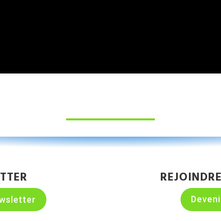
TTER
REJOINDR
Deven
wsletter